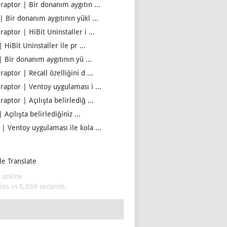
iraptor | Bir donanım aygıtın ...
| Bir donanım aygıtının yükl ...
raptor | HiBit Uninstaller i ...
| HiBit Uninstaller ile pr ...
| Bir donanım aygıtının yü ...
raptor | Recall özelliğini d ...
iraptor | Ventoy uygulaması i ...
raptor | Açılışta belirlediğ ...
| Açılışta belirlediğiniz ...
 | Ventoy uygulaması ile kola ...
e Translate
 online
es in 0,059 seconds.