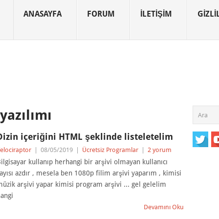
ANASAYFA
FORUM
İLETIŞIM
GIZLIL
yazılımı
Dizin içeriğini HTML şeklinde listeletelim
elociraptor
|
08/05/2019
|
Ücretsiz Programlar
|
2 yorum
ilgisayar kullanıp herhangi bir arşivi olmayan kullanıcı
ayısı azdır , mesela ben 1080p filim arşivi yaparım , kimisi
üzik arşivi yapar kimisi program arşivi ... gel gelelim
angi
Devamını Oku