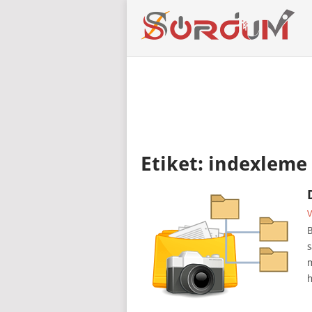
Etiket:
indexleme 
V
B
s
m
h