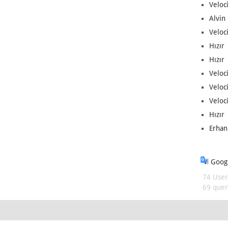
Veloc
Alvin 
Veloci
Hızır 
Hızır 
Veloci
Veloc
Veloci
Hızır 
Erhan
Googl
74 User
69 queri