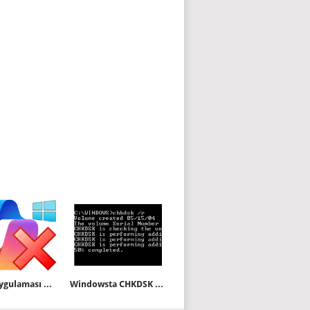
Copilot uygulaması nasıl devre dışı bırakılır
Windowsta CHKDSK kullanmadan Dirty Bit i temizleyelim