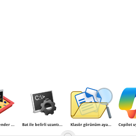
Windows Defender Sandbox özelliğini açalım
Bat ile belirli uzantıdaki dosyaları silmek
Klasör görünüm ayarlarını yedekleyelim