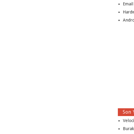
Email
Hard
Andro
Son 
Veloc
Burak