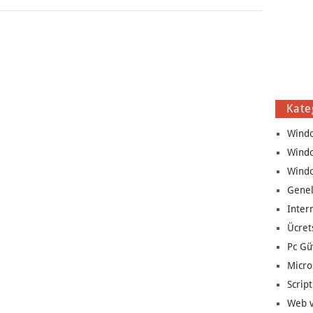
Kate
Wind
Wind
Wind
Genel
Inter
Ücret
Pc Gü
Micro
Script
Web v