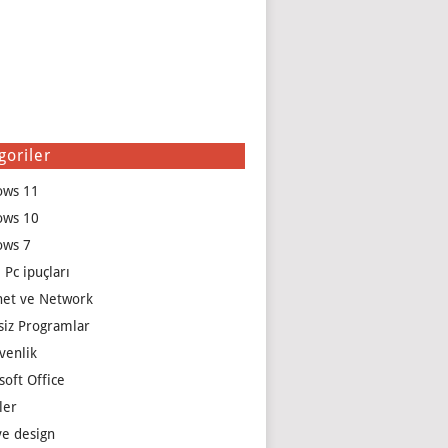
goriler
ows 11
ows 10
ows 7
 Pc ipuçları
net ve Network
siz Programlar
venlik
soft Office
ler
e design