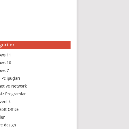
goriler
ows 11
ows 10
ows 7
 Pc ipuçları
net ve Network
siz Programlar
venlik
soft Office
ler
e design