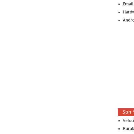
Email
Hard
Andro
Son 
Veloc
Burak