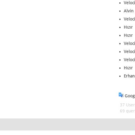
Veloc
Alvin 
Veloci
Hızır 
Hızır 
Veloci
Veloc
Veloci
Hızır 
Erhan
Googl
37 User
69 queri