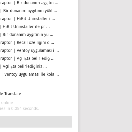
iraptor | Bir donanım aygıtın ...
| Bir donanım aygıtının yükl ...
raptor | HiBit Uninstaller i ...
| HiBit Uninstaller ile pr ...
| Bir donanım aygıtının yü ...
raptor | Recall özelliğini d ...
iraptor | Ventoy uygulaması i ...
raptor | Açılışta belirlediğ ...
| Açılışta belirlediğiniz ...
 | Ventoy uygulaması ile kola ...
e Translate
 online
es in 0,054 seconds.