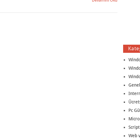
Devamını Oku
Kate
Wind
Wind
Wind
Genel
Inter
Ücret
Pc Gü
Micro
Script
Web v