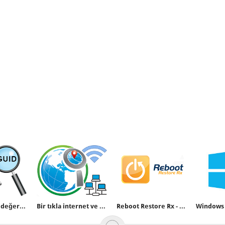
Ağ kartı GUID değeri nasıl bulunur
Bir tıkla internet ve yerel ip adresinizi bulun
Reboot Restore Rx - Deepfreeze alternatifi