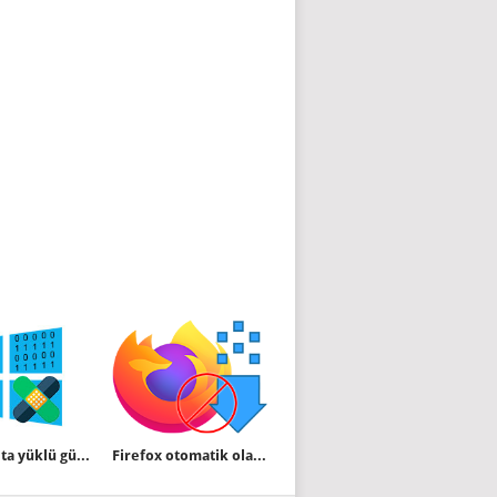
Windows ta yüklü güncelleştirmeleri görüntülemek
Firefox otomatik olarak güncellemesin