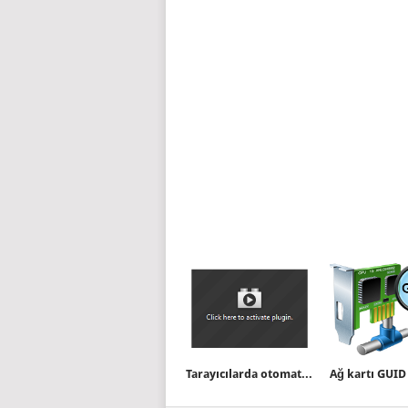
Tarayıcılarda otomatik oynatmayı devre dışı bırakalım