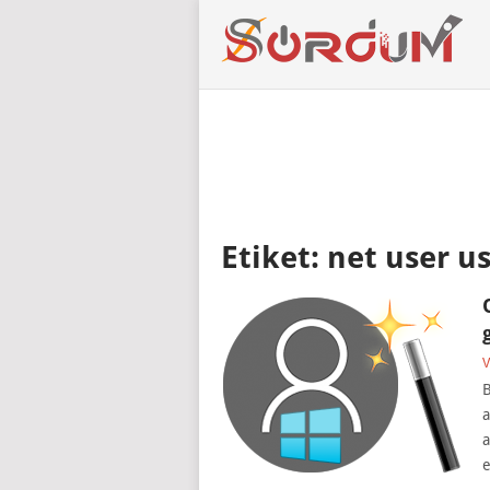
Etiket:
net user u
V
B
a
a
e