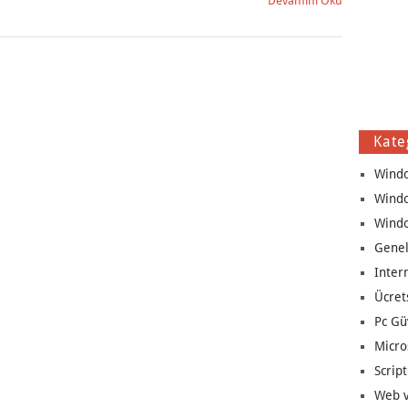
Devamını Oku
Kate
Wind
Wind
Wind
Genel
Inter
Ücret
Pc Gü
Micro
Script
Web v