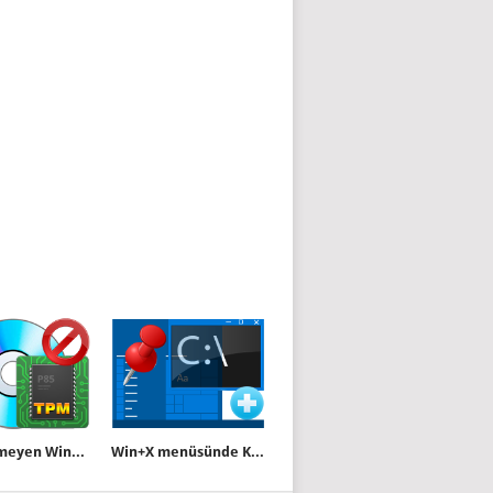
TPM istemeyen Windows 11 kurulum medyası hazırlayın
Win+X menüsünde Komut istemi olsun