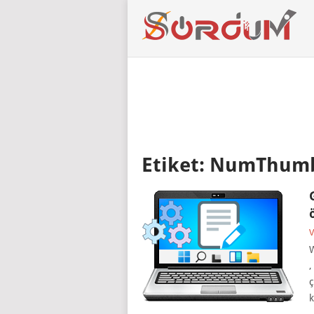
Etiket:
NumThumb
V
W
,
ç
k