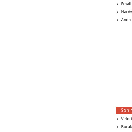
Email
Hard
Andro
Son 
Veloc
Burak