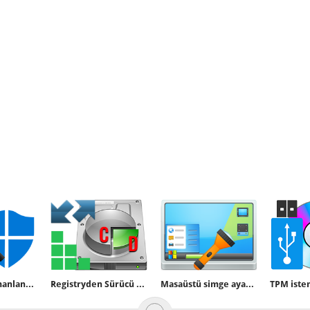
Defender Zamanlanmış Tarama Türünü Değiştirelim
Registryden Sürücü harfi nasıl değiştirilir
Masaüstü simge ayarlarını kolayca yapın