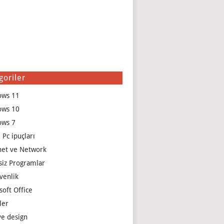
goriler
ows 11
ows 10
ows 7
 Pc ipuçları
net ve Network
siz Programlar
venlik
soft Office
ler
e design