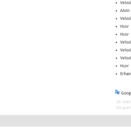
Veloc
Alvin 
Veloci
Hızır 
Hızır 
Veloci
Veloc
Veloci
Hızır 
Erhan
Googl
26 User
69 queri