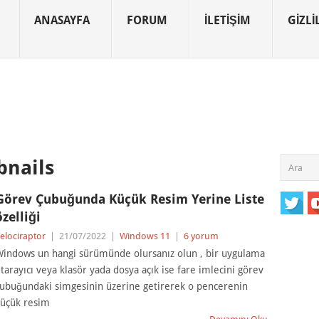
ANASAYFA
FORUM
İLETIŞIM
GIZLIL
nails
Görev Çubuğunda Küçük Resim Yerine Liste
özelliği
elociraptor
|
21/07/2022
|
Windows 11
|
6 yorum
indows un hangi sürümünde olursanız olun , bir uygulama
 tarayıcı veya klasör yada dosya açık ise fare imlecini görev
ubuğundaki simgesinin üzerine getirerek o pencerenin
üçük resim