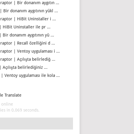
iraptor | Bir donanım aygıtın ...
| Bir donanım aygıtının yükl ...
raptor | HiBit Uninstaller i ...
| HiBit Uninstaller ile pr ...
| Bir donanım aygıtının yü ...
raptor | Recall özelliğini d ...
iraptor | Ventoy uygulaması i ...
raptor | Açılışta belirlediğ ...
| Açılışta belirlediğiniz ...
 | Ventoy uygulaması ile kola ...
e Translate
 online
es in 0,069 seconds.