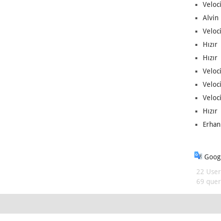
Veloc
Alvin 
Veloci
Hızır 
Hızır 
Veloci
Veloc
Veloci
Hızır 
Erhan
Googl
22 User
69 queri