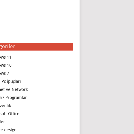
goriler
ows 11
ows 10
ows 7
 Pc ipuçları
net ve Network
siz Programlar
venlik
soft Office
ler
e design