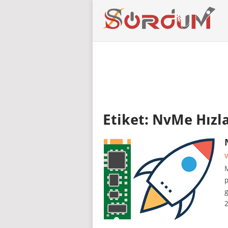
Etiket:
NvMe Hızl
V
M
p
g
2