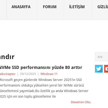
ANASAYFA
FORUM
İLETIŞIM
GIZLIL
andır
NVMe SSD performansını yüzde 80 arttır
elociraptor
|
29/12/2025
|
Windows 11
icrosoft geçen günlerde Windows Server 2025'in SSD
erformansını oldukça yükselten yerel bir NVMe sürücü
üncellemesi yayımladı,Bu özellik şu anda Windows Server
025 için en son toplu güncelleme ile
Devamını Oku