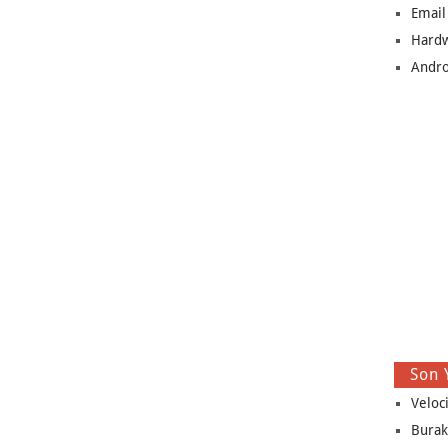
Email
Hard
Andro
Son 
Veloc
Burak