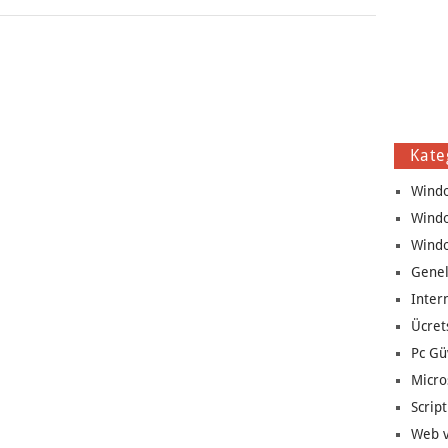
Kate
Wind
Wind
Wind
Genel
Inter
Ücret
Pc Gü
Micro
Script
Web v