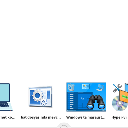
Portable internet kota ölçme yazılımları
bat dosyasında mevcut dizin işlemleri
Windows ta masaüstü simgelerini etkinleştirelim