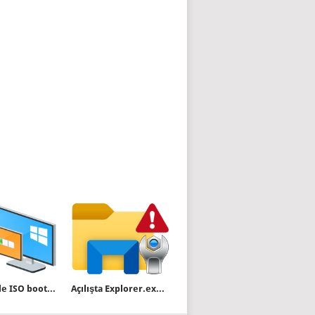
Hyper-v ile ISO bootlumu değilmi öğrenelim
Açılışta Explorer.exe Hizmetinin Başlamaması