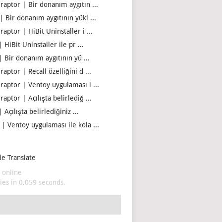
iraptor | Bir donanım aygıtın ...
| Bir donanım aygıtının yükl ...
raptor | HiBit Uninstaller i ...
| HiBit Uninstaller ile pr ...
| Bir donanım aygıtının yü ...
raptor | Recall özelliğini d ...
iraptor | Ventoy uygulaması i ...
raptor | Açılışta belirlediğ ...
| Açılışta belirlediğiniz ...
 | Ventoy uygulaması ile kola ...
e Translate
 online
es in 0,059 seconds.