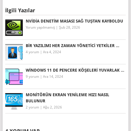
İlgili Yazılar
NVIDIA DENETIM MASASI SAĞ TUŞTAN KAYBOLDU
Yorum yapılmamış
|
Şub 28, 2026
BIR YAZILIMI HER ZAMAN YÖNETICI YETKILER ...
4 yorum
|
Ara 4, 2024
WINDOWS 11 DE PENCERE KÖŞELERI YUVARLAK ...
9 yorum
|
Ara 14, 2024
MONITÖRÜN EKRAN YENILEME HIZI NASIL
BULUNUR
2 yorum
|
Ağu 2, 2026