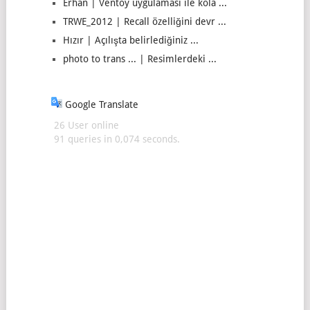
Erhan | Ventoy uygulaması ile kola ...
TRWE_2012 | Recall özelliğini devr ...
Hızır | Açılışta belirlediğiniz ...
photo to trans ... | Resimlerdeki ...
Google Translate
26 User online
91 queries in 0,074 seconds.