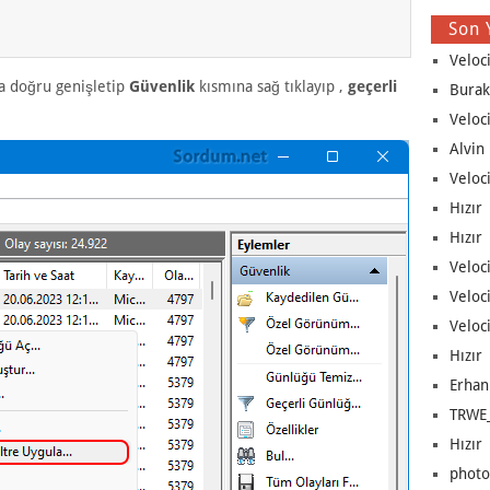
Son 
Veloc
a doğru genişletip
Güvenlik
kısmına sağ tıklayıp ,
geçerli
Burak
Veloc
Alvin 
Veloci
Hızır 
Hızır 
Veloci
Veloc
Veloci
Hızır 
Erhan
TRWE_
Hızır 
photo 