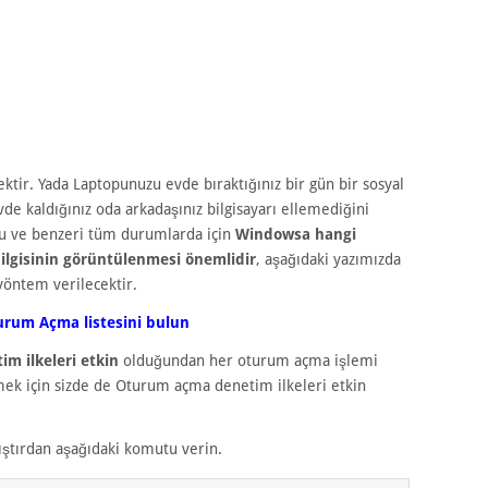
ktir. Yada Laptopunuzu evde bıraktığınız bir gün bir sosyal
de kaldığınız oda arkadaşınız bilgisayarı ellemediğini
bu ve benzeri tüm durumlarda için
Windowsa hangi
bilgisinin görüntülenmesi önemlidir
, aşağıdaki yazımızda
 yöntem verilecektir.
turum Açma listesini bulun
m ilkeleri etkin
olduğundan her oturum açma işlemi
örmek için sizde de Oturum açma denetim ilkeleri etkin
ıştırdan aşağıdaki komutu verin.