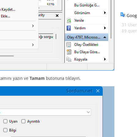
Googl
31 User
89 queri
amını yazın ve
Tamam
butonuna tıklayın.