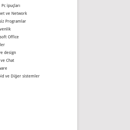
 Pc ipuçları
net ve Network
siz Programlar
venlik
soft Office
ler
e design
 ve Chat
ware
id ve Diğer sistemler