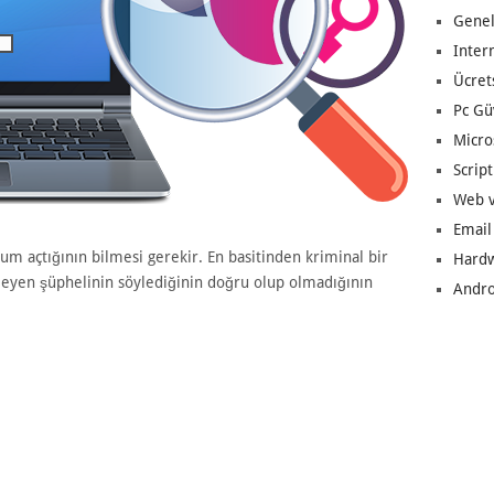
Genel
Inter
Ücret
Pc Gü
Micro
Script
Web v
Email
 açtığının bilmesi gerekir. En basitinden kriminal bir
Hard
yleyen şüphelinin söylediğinin doğru olup olmadığının
Andro