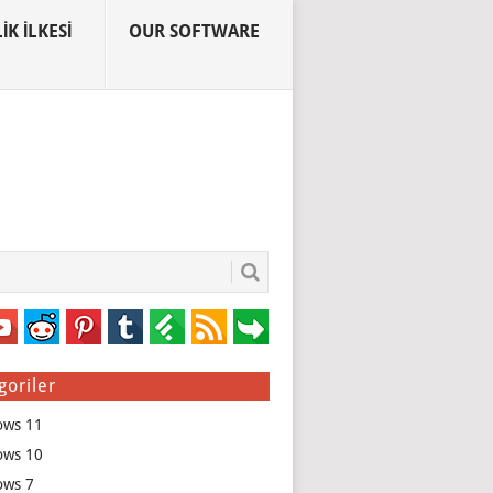
IK İLKESI
OUR SOFTWARE
goriler
ows 11
ows 10
ows 7