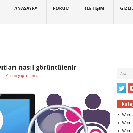
ANASAYFA
FORUM
İLETIŞIM
GIZLIL
tları nasıl görüntülenir
|
Yorum yapılmamış
Kate
Wind
Wind
Wind