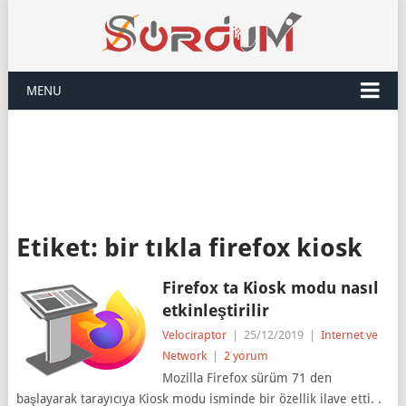
MENU
Etiket:
bir tıkla firefox kiosk
Firefox ta Kiosk modu nasıl
etkinleştirilir
Velociraptor
|
25/12/2019
|
Internet ve
Network
|
2 yorum
Mozilla Firefox sürüm 71 den
başlayarak tarayıcıya Kiosk modu isminde bir özellik ilave etti. .