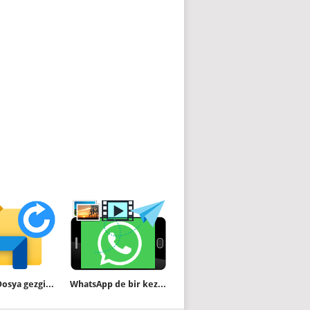
Bir tıkla Dosya gezginini yeniden başlatın
WhatsApp de bir kez görüntüle özelliği nasıl kullanılır