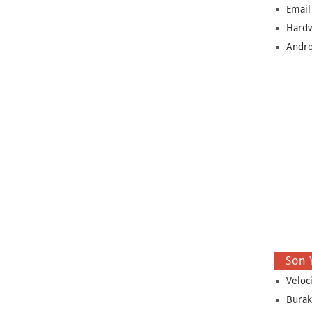
Email
Hard
Andro
Son 
Veloc
Burak