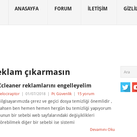
ANASAYFA
FORUM
İLETIŞIM
GIZLIL
eklam çıkarmasın
Ccleaner reklamlarını engelleyelim
elociraptor
|
01/07/2018
|
Pc Güvenlik
|
15 yorum
ilgisayarımızda çerez ve geçici dosya temizliği önemlidir ,
ahsen ben hemen hemen hergün bu temizliği yapıyorum
unun bir sebebi web sayfalarındaki değişiklikleri
örebilmek diğer bir sebebi ise sistemi
Devamını Oku