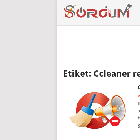
Etiket:
Ccleaner r
V
B
ş
b
g