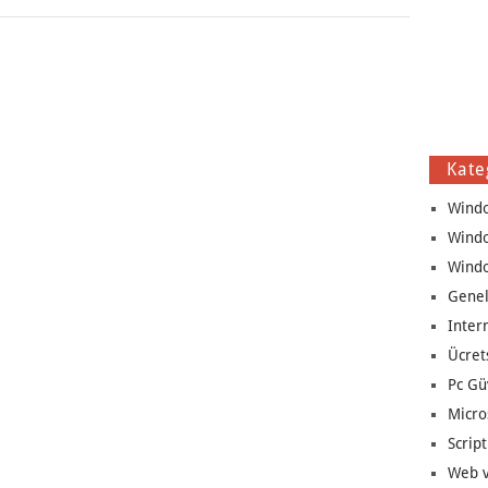
Kate
Wind
Wind
Wind
Genel
Inter
Ücret
Pc Gü
Micro
Script
Web v