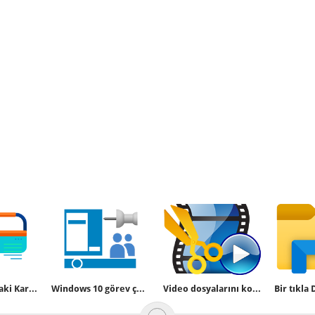
Windows 10 daki Karma gerçekliği kaldıralım
Windows 10 görev çubuğuna üçten fazla kişi ekleyelim
Video dosyalarını kolayca bölelim - birleştirelim