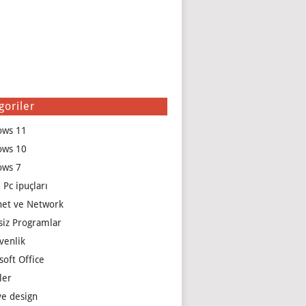
goriler
ows 11
ows 10
ows 7
 Pc ipuçları
net ve Network
siz Programlar
venlik
soft Office
ler
e design