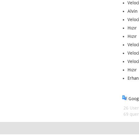
Veloc
Alvin 
Veloci
Hızır 
Hızır 
Veloci
Veloc
Veloci
Hızır 
Erhan
Googl
26 User
69 queri