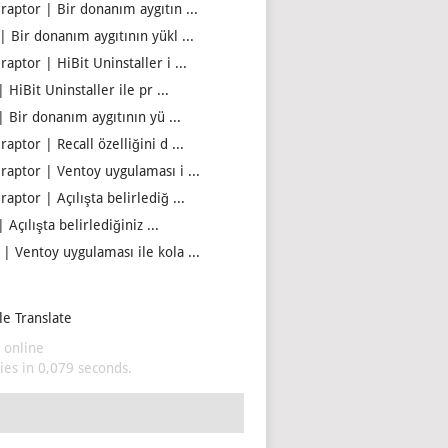
iraptor | Bir donanım aygıtın ...
| Bir donanım aygıtının yükl ...
raptor | HiBit Uninstaller i ...
| HiBit Uninstaller ile pr ...
| Bir donanım aygıtının yü ...
raptor | Recall özelliğini d ...
iraptor | Ventoy uygulaması i ...
raptor | Açılışta belirlediğ ...
| Açılışta belirlediğiniz ...
 | Ventoy uygulaması ile kola ...
e Translate
 online
es in 0,079 seconds.