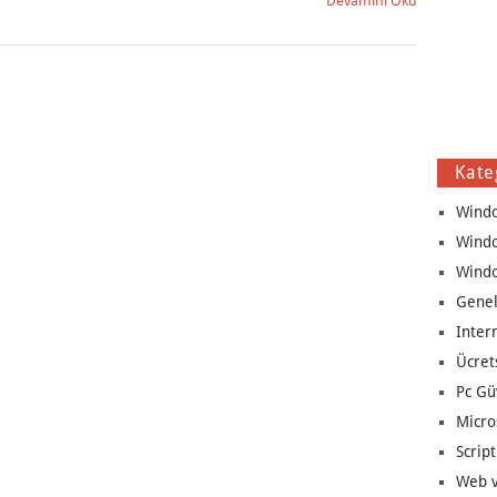
Devamını Oku
Kate
Wind
Wind
Wind
Genel
Inter
Ücret
Pc Gü
Micro
Script
Web v