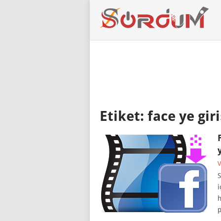
Etiket:
face ye gir
V
S
i
h
p