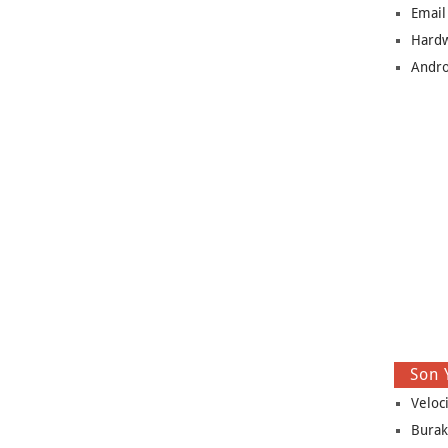
Email
Hard
Andro
Son 
Veloc
Burak