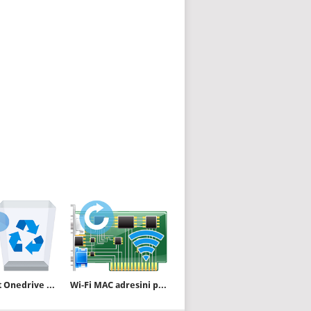
Microsoft Onedrive i devredışı bırakalım
Wi-Fi MAC adresini programsız değiştirin