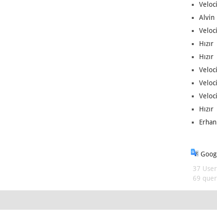
Veloc
Alvin 
Veloci
Hızır 
Hızır 
Veloci
Veloc
Veloci
Hızır 
Erhan
Googl
37 User
69 queri