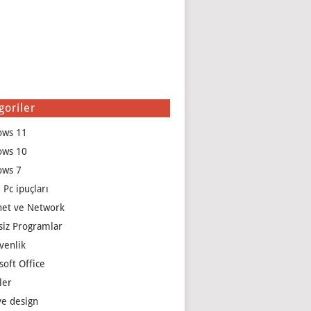
goriler
ows 11
ows 10
ows 7
 Pc ipuçları
net ve Network
siz Programlar
venlik
soft Office
ler
e design