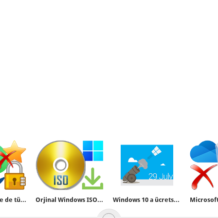
Microsoft Edge de tüm favoriler nasıl silinir
Orjinal Windows ISO dosyası indirme yazılımı
Windows 10 a ücretsiz yükseltme fırsatı devam ediyor