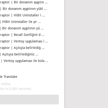
iraptor | Bir donanım aygıtın ...
| Bir donanım aygıtının yükl ...
raptor | HiBit Uninstaller i ...
| HiBit Uninstaller ile pr ...
| Bir donanım aygıtının yü ...
raptor | Recall özelliğini d ...
iraptor | Ventoy uygulaması i ...
raptor | Açılışta belirlediğ ...
| Açılışta belirlediğiniz ...
 | Ventoy uygulaması ile kola ...
e Translate
 online
es in 0,083 seconds.