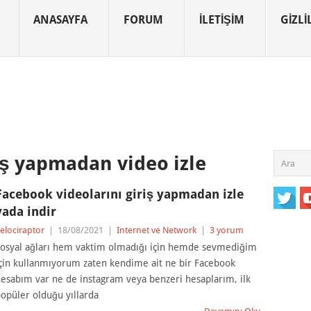
ANASAYFA
FORUM
İLETIŞIM
GIZLIL
iş yapmadan video izle
Facebook videolarını giriş yapmadan izle
yada indir
elociraptor
|
18/08/2021
|
Internet ve Network
|
3 yorum
osyal ağları hem vaktim olmadığı için hemde sevmediğim
çin kullanmıyorum zaten kendime ait ne bir Facebook
esabım var ne de instagram veya benzeri hesaplarım, ilk
opüler olduğu yıllarda