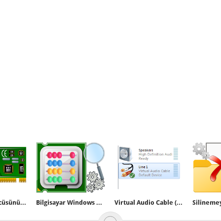
Görüntü sürücüsünü yeniden başlatan kısayol
Bilgisayar Windows 11 24H2 ve üzerine uyumlumu?
Virtual Audio Cable (Windowsa birden fazla ses çıkış desteği)