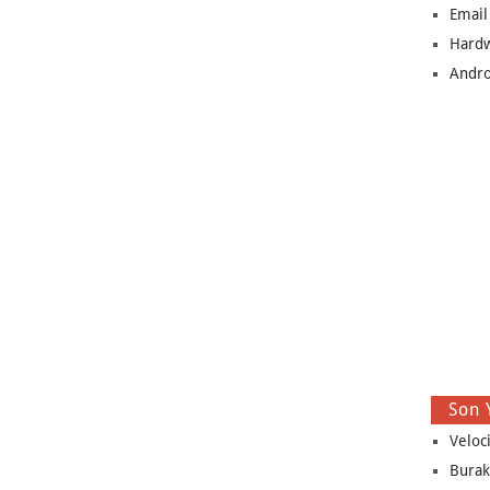
Email
Hard
Andro
Son 
Veloc
Burak