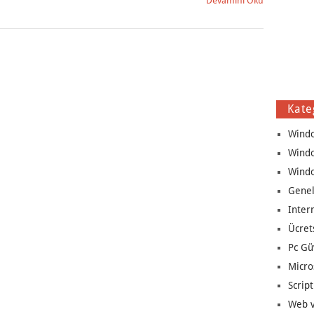
Devamını Oku
Kate
Wind
Wind
Wind
Genel
Inter
Ücret
Pc Gü
Micro
Script
Web v