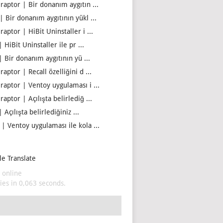
iraptor | Bir donanım aygıtın ...
| Bir donanım aygıtının yükl ...
raptor | HiBit Uninstaller i ...
| HiBit Uninstaller ile pr ...
| Bir donanım aygıtının yü ...
raptor | Recall özelliğini d ...
iraptor | Ventoy uygulaması i ...
raptor | Açılışta belirlediğ ...
| Açılışta belirlediğiniz ...
 | Ventoy uygulaması ile kola ...
e Translate
 online
es in 0,063 seconds.