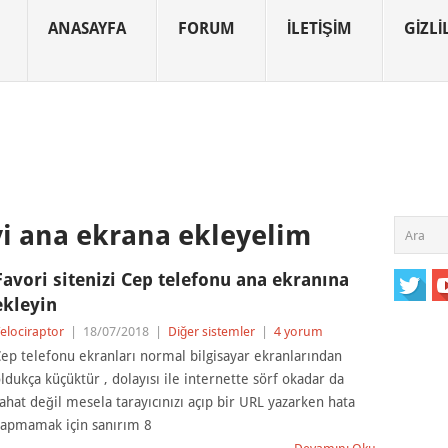
ANASAYFA
FORUM
İLETIŞIM
GIZLIL
yi ana ekrana ekleyelim
Favori sitenizi Cep telefonu ana ekranına
ekleyin
elociraptor
|
18/07/2018
|
Diğer sistemler
|
4 yorum
ep telefonu ekranları normal bilgisayar ekranlarından
ldukça küçüktür , dolayısı ile internette sörf okadar da
ahat değil mesela tarayıcınızı açıp bir URL yazarken hata
apmamak için sanırım 8