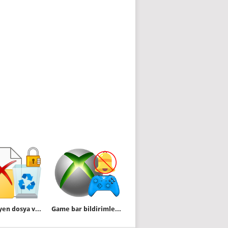
Silinemeyen dosya veya klasör için yöntemler
Game bar bildirimleri nasıl kapatılır