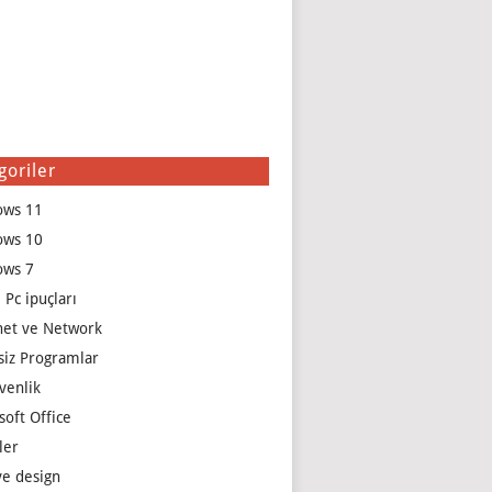
goriler
ows 11
ows 10
ows 7
 Pc ipuçları
net ve Network
siz Programlar
venlik
soft Office
ler
e design