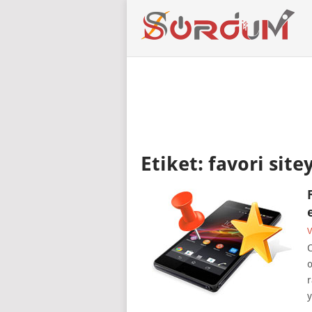
Etiket:
favori site
V
C
o
r
y