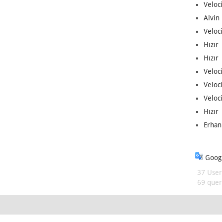
Veloc
Alvin 
Veloci
Hızır 
Hızır 
Veloci
Veloc
Veloci
Hızır 
Erhan
Googl
37 User
69 queri