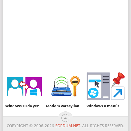
Windows 10 da yerel hesaptan Microsoft hesabına geçelim
Modem varsayılan kullanıcı adı ve şifresi nasıl bulunur
Windows X menüsüne kısayol ilave edin
COPYRIGHT © 2006-2026
SORDUM.NET
. ALL RIGHTS RESERVED.