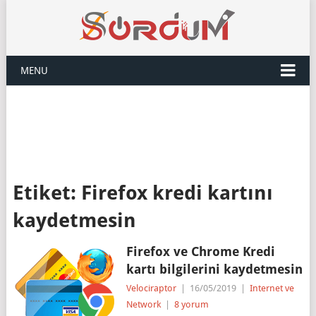
MENU
Etiket:
Firefox kredi kartını
kaydetmesin
Firefox ve Chrome Kredi
kartı bilgilerini kaydetmesin
Velociraptor
|
16/05/2019
|
Internet ve
Network
|
8 yorum