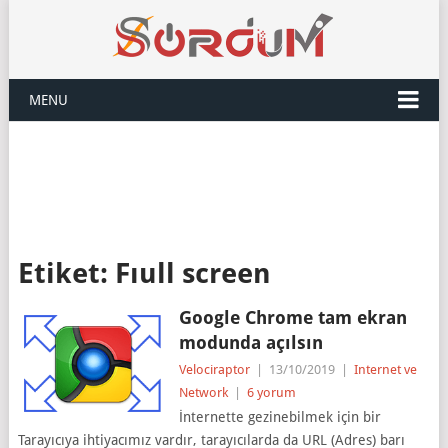
MENU
Etiket:
Fıull screen
Google Chrome tam ekran
modunda açılsın
Velociraptor
|
13/10/2019
|
Internet ve
Network
|
6 yorum
İnternette gezinebilmek için bir
Tarayıcıya ihtiyacımız vardır, tarayıcılarda da URL (Adres) barı