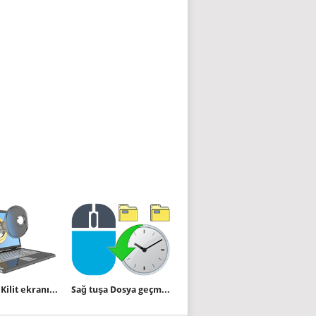
Windows Kilit ekranını devre dışı bırakalım
Sağ tuşa Dosya geçmişi özelliği ekleyin