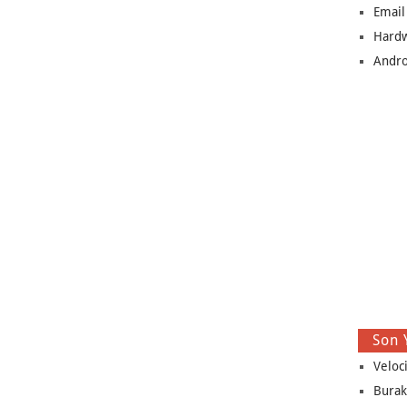
Email
Hard
Andro
Son 
Veloc
Burak