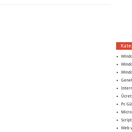
Kate
Wind
Wind
Wind
Genel
Inter
Ücret
Pc Gü
Micro
Script
Web v