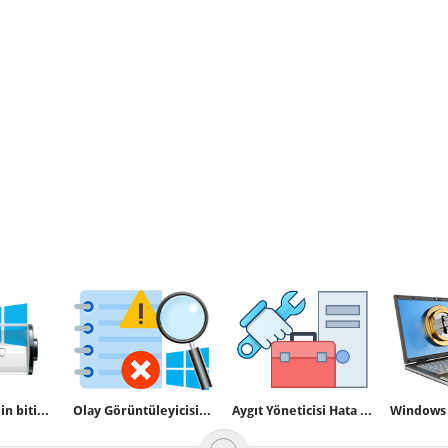
Windowsta pilin bitimine kalan süre yazmıyor
Olay Görüntüleyicisindeki bir olaya kısayol oluşturun
Aygıt Yöneticisi Hata Kodları ve Çözümleri