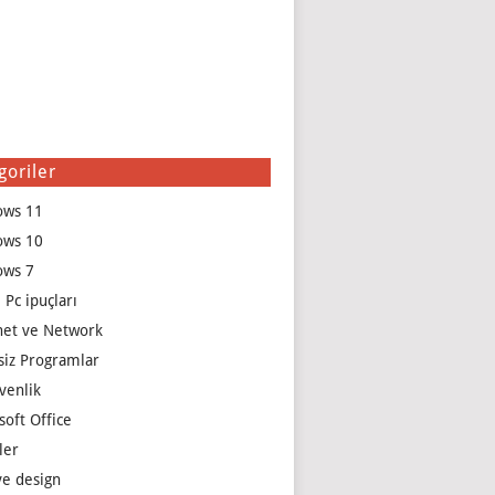
goriler
ows 11
ows 10
ows 7
 Pc ipuçları
net ve Network
siz Programlar
venlik
soft Office
ler
e design