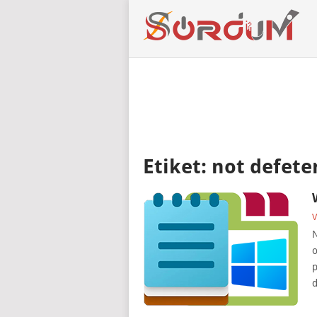
Etiket:
not defete
V
N
o
p
d