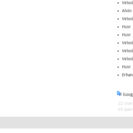
Veloc
Alvin 
Veloci
Hızır 
Hızır 
Veloci
Veloc
Veloci
Hızır 
Erhan
Googl
22 User
69 queri