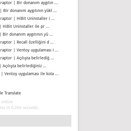
iraptor | Bir donanım aygıtın ...
| Bir donanım aygıtının yükl ...
raptor | HiBit Uninstaller i ...
| HiBit Uninstaller ile pr ...
| Bir donanım aygıtının yü ...
raptor | Recall özelliğini d ...
iraptor | Ventoy uygulaması i ...
raptor | Açılışta belirlediğ ...
| Açılışta belirlediğiniz ...
 | Ventoy uygulaması ile kola ...
e Translate
 online
es in 0,050 seconds.