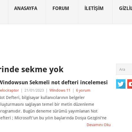
ANASAYFA
FORUM
İLETIŞIM
GIZLIL
rinde sekme yok
Windowsun Sekmeli not defteri incelemesi
elociraptor
|
21/01/2023
|
Windows 11
|
6 yorum
ot Defteri, bilgisayar kullanıcılarının belgeler
luşturmasını sağlayan temel bir metin düzenleme
rogramıdır. Bugün deneme sürümü yayımlanan Not
efteri ; Microsoft'un bu yılın başlarında Dosya Gezgini'ne
Devamını Oku