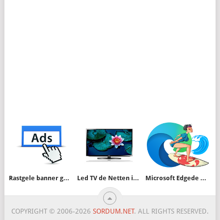
Rastgele banner gösterimi
Led TV de Netten indirilen Bluray ses dili seçimi
Microsoft Edgede Sörf Oyunu nasıl oynanır
COPYRIGHT © 2006-2026
SORDUM.NET
. ALL RIGHTS RESERVED.