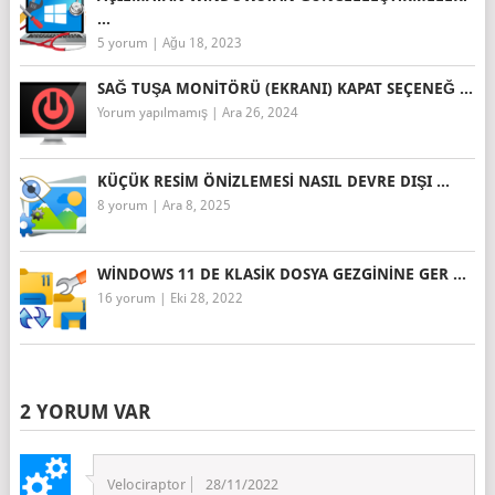
...
5 yorum
|
Ağu 18, 2023
SAĞ TUŞA MONITÖRÜ (EKRANI) KAPAT SEÇENEĞ ...
Yorum yapılmamış
|
Ara 26, 2024
KÜÇÜK RESIM ÖNIZLEMESI NASIL DEVRE DIŞI ...
8 yorum
|
Ara 8, 2025
WINDOWS 11 DE KLASIK DOSYA GEZGININE GER ...
16 yorum
|
Eki 28, 2022
2 YORUM VAR
Velociraptor
28/11/2022