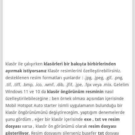
klasör ile çalışırken
klasörleri bir bakışta birbirlerinden
ayırmak istiyorsanız
Klasör resimlerini özelleştirebilirsiniz.
desteklenen resim formatları şunlardır : .jpg, .jpeg, .gif, .png,
.tif, .tiff, .bmp, .ico, .wmf, .dib, .jfif, .jpe, .fpx veya .mix. Gelelim
Windows 11 ve 10 da
klasör öngörünüm resminin
nasıl
özelleştirilebileceğine ; ben örnek olması açısından içerisinde
Mobil Hotspot Auto starter isimli uygulamanın bulunduğu bir
klasör öngörünümünü değiştireceğim. yaptığım denemelerde
şunu gördüm , eğer bir klasör içerisinde
exe , txt ve resim
dosyası
varsa , klasör ön görünümü olarak
resim dosyası
gösteriliyor
, Resim dosyasını silerseniz busefer
txt
dosyası