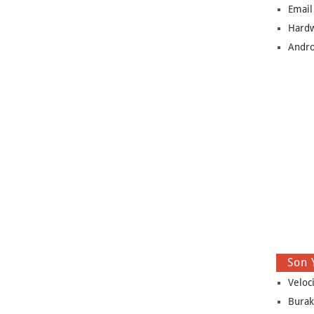
Email
Hard
Andro
Son 
Veloc
Burak