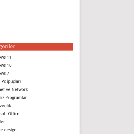
goriler
ows 11
ows 10
ows 7
 Pc ipuçları
net ve Network
siz Programlar
venlik
soft Office
ler
e design