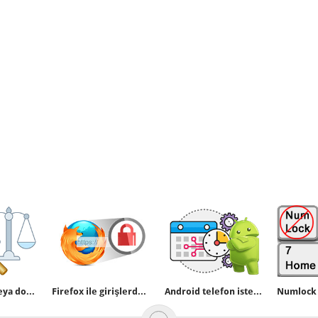
Yazılı metin veya dosyalarda farklılık karşılaştırması
Firefox ile girişlerde bağlantı güvenli değil uyarısı
Android telefon istenen saatte açılsın veya kapansın