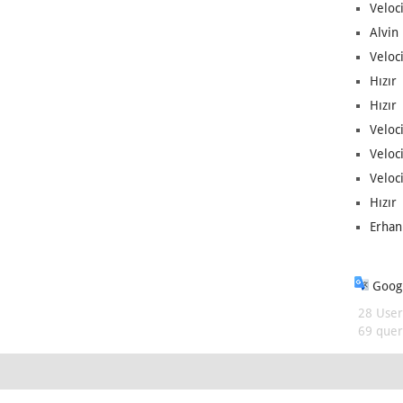
Veloc
Alvin 
Veloci
Hızır 
Hızır 
Veloci
Veloc
Veloci
Hızır 
Erhan
Googl
28 User
69 queri