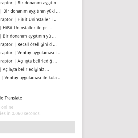
iraptor | Bir donanım aygıtın ...
| Bir donanım aygıtının yükl ...
raptor | HiBit Uninstaller i ...
| HiBit Uninstaller ile pr ...
| Bir donanım aygıtının yü ...
raptor | Recall özelliğini d ...
iraptor | Ventoy uygulaması i ...
raptor | Açılışta belirlediğ ...
| Açılışta belirlediğiniz ...
 | Ventoy uygulaması ile kola ...
e Translate
 online
es in 0,060 seconds.