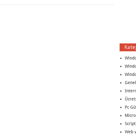
Kate
Wind
Wind
Wind
Genel
Inter
Ücret
Pc Gü
Micro
Script
Web v