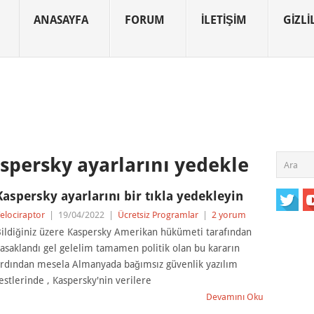
ANASAYFA
FORUM
İLETIŞIM
GIZLIL
aspersky ayarlarını yedekle
Kaspersky ayarlarını bir tıkla yedekleyin
elociraptor
|
19/04/2022
|
Ücretsiz Programlar
|
2 yorum
ildiğiniz üzere Kaspersky Amerikan hükümeti tarafından
asaklandı gel gelelim tamamen politik olan bu kararın
rdından mesela Almanyada bağımsız güvenlik yazılım
estlerinde , Kaspersky'nin verilere
Devamını Oku