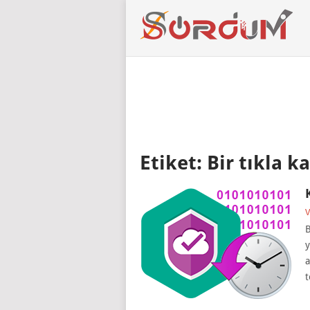
Etiket:
Bir tıkla k
V
B
y
a
t