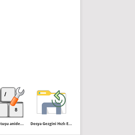
Numlock tuşu aniden çalışmaz oldu
Dosya Gezgini Hızlı Erişim Araç Çubuğunu Sıfırlama