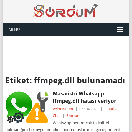
MENU
Etiket:
ffmpeg.dll bulunamadı
Masaüstü Whatsapp
ffmpeg.dll hatası veriyor
Velociraptor
|
05/10/2021
|
Email ve
Chat
|
6 yorum
WhatsApp benim çok ta kaliteli
bulmadığım bir uygulamadır , bunu uluslararası görüşmelerde