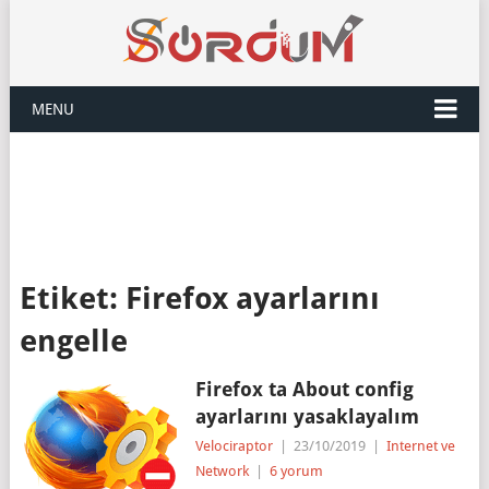
MENU
Etiket:
Firefox ayarlarını
engelle
Firefox ta About config
ayarlarını yasaklayalım
Velociraptor
|
23/10/2019
|
Internet ve
Network
|
6 yorum