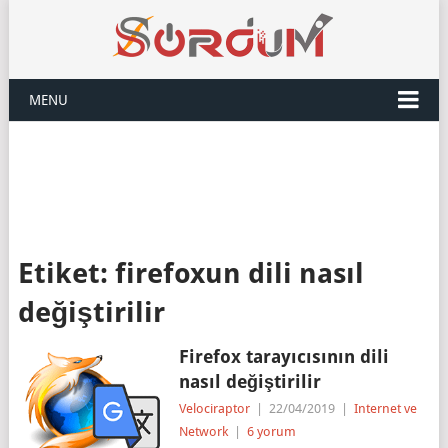
MENU
Etiket:
firefoxun dili nasıl
değiştirilir
Firefox tarayıcısının dili
nasıl değiştirilir
Velociraptor
|
22/04/2019
|
Internet ve
Network
|
6 yorum