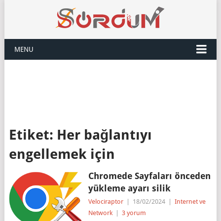
MENU
Etiket:
Her bağlantıyı
engellemek için
Chromede Sayfaları önceden
yükleme ayarı silik
Velociraptor
|
18/02/2024
|
Internet ve
Network
|
3 yorum