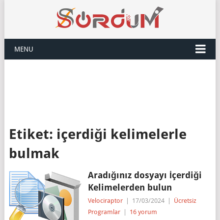
MENU
Etiket:
içerdiği kelimelerle
bulmak
Aradığınız dosyayı İçerdiği
Kelimelerden bulun
Velociraptor
|
17/03/2024
|
Ücretsiz
Programlar
|
16 yorum