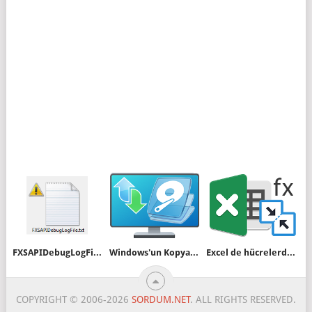
FXSAPIDebugLogFile.txt dosyası silinmiyor
Windows'un Kopyasından Sanal Makine Oluşturun
Excel de hücrelerdeki yazıları birleştirelim / bölelim
COPYRIGHT © 2006-2026
SORDUM.NET
. ALL RIGHTS RESERVED.