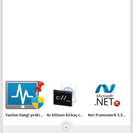
Yazılım hangi yetkilerle çalışıyor kolayca öğrenin
Az bilinen birkaç cmd komutu
Net framework 3.5 hatası 0x800F0906 ve 0x800F081F