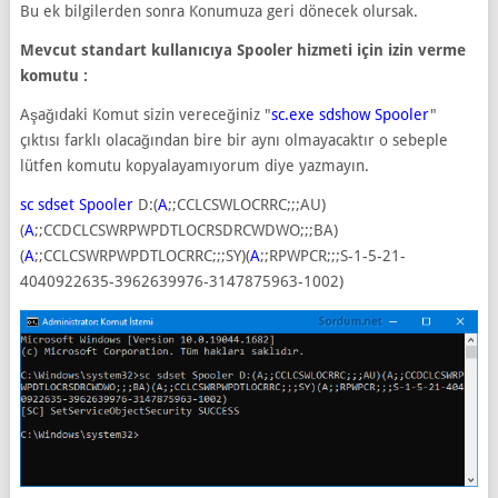
Bu ek bilgilerden sonra Konumuza geri dönecek olursak.
Mevcut standart kullanıcıya Spooler hizmeti için izin verme
komutu :
Aşağıdaki Komut sizin vereceğiniz "
sc.exe sdshow Spooler
"
çıktısı farklı olacağından bire bir aynı olmayacaktır o sebeple
lütfen komutu kopyalayamıyorum diye yazmayın.
sc sdset Spooler
D:(
A
;;CCLCSWLOCRRC;;;AU)
(
A
;;CCDCLCSWRPWPDTLOCRSDRCWDWO;;;BA)
(
A
;;CCLCSWRPWPDTLOCRRC;;;SY)(
A
;;RPWPCR;;;S-1-5-21-
4040922635-3962639976-3147875963-1002)