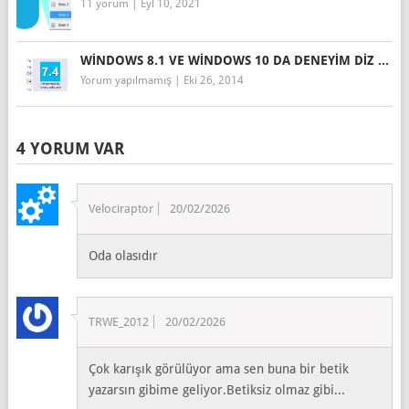
11 yorum
|
Eyl 10, 2021
WINDOWS 8.1 VE WINDOWS 10 DA DENEYIM DIZ ...
Yorum yapılmamış
|
Eki 26, 2014
4 YORUM VAR
Velociraptor
20/02/2026
Oda olasıdır
TRWE_2012
20/02/2026
Çok karışık görülüyor ama sen buna bir betik
yazarsın gibime geliyor.Betiksiz olmaz gibi...