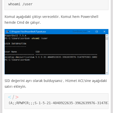
whoami /user
Komut aşağıdaki çıktıyı verecektir. Komut hem Powershell
hemde Cmd de çalışır.
SID değerini ayrı olarak bulduysanız , Hizmet ACL'sine aşağıdaki
satırı ekleyin.
(A;;RPWPCR;;;S-1-5-21-4040922635-3962639976-3147875