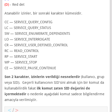
(D)
- Red det
Atanabilir izinler, bir sonraki karakter kümesidir.
CC — SERVICE_QUERY_CONFIG
LC — SERVICE_QUERY_STATUS
SW — SERVICE_ENUMERATE_DEPENDENTS
LO — SERVICE_INTERROGATE
CR — SERVICE_USER_DEFINED_CONTROL
RC — READ_CONTROL
RP — SERVICE_START
WP — SERVICE_STOP
CE — SERVICE_PAUSE_CONTINUE
Son 2 karakter, izinlerin verildiği nesnelerdir
(kullanıcı, grup
veya SID). Geçerli kullanıcının SID'sini almak için bir komut da
kullanabilirdik fakat
ilk komut zaten SID değerini de
içermektedir
o nedenle aşağıdaki komut sadece bilgilendirme
amacıyla verilmiştir.