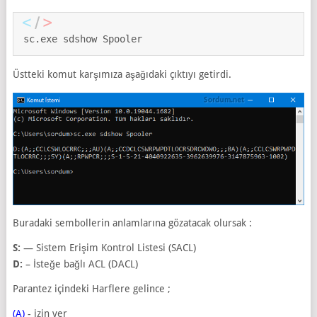
sc.exe sdshow Spooler
Üstteki komut karşımıza aşağıdaki çıktıyı getirdi.
Buradaki sembollerin anlamlarına gözatacak olursak :
S:
— Sistem Erişim Kontrol Listesi (SACL)
D:
– İsteğe bağlı ACL (DACL)
Parantez içindeki Harflere gelince ;
(A)
- izin ver