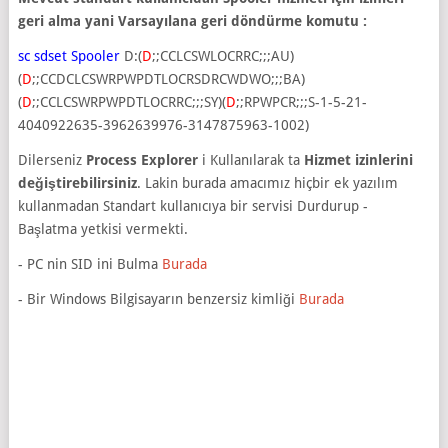
geri alma yani Varsayılana geri döndürme komutu :
sc sdset Spooler
D:(
D
;;CCLCSWLOCRRC;;;AU)
(
D
;;CCDCLCSWRPWPDTLOCRSDRCWDWO;;;BA)
(
D
;;CCLCSWRPWPDTLOCRRC;;;SY)(
D
;;RPWPCR;;;S-1-5-21-
4040922635-3962639976-3147875963-1002)
Dilerseniz
Process Explorer
i Kullanılarak ta
Hizmet izinlerini
değiştirebilirsiniz
. Lakin burada amacımız hiçbir ek yazılım
kullanmadan Standart kullanıcıya bir servisi Durdurup -
Başlatma yetkisi vermekti.
- PC nin SID ini Bulma
Burada
- Bir Windows Bilgisayarın benzersiz kimliği
Burada