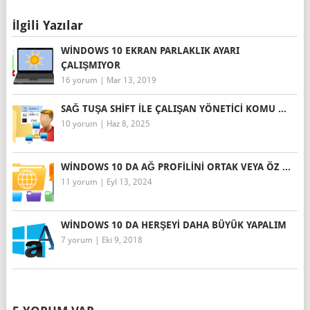
İlgili Yazılar
WINDOWS 10 EKRAN PARLAKLIK AYARI
ÇALIŞMIYOR
16 yorum
|
Mar 13, 2019
SAĞ TUŞA SHIFT ILE ÇALIŞAN YÖNETICI KOMU ...
10 yorum
|
Haz 8, 2025
WINDOWS 10 DA AĞ PROFILINI ORTAK VEYA ÖZ ...
11 yorum
|
Eyl 13, 2024
WINDOWS 10 DA HERŞEYI DAHA BÜYÜK YAPALIM
7 yorum
|
Eki 9, 2018