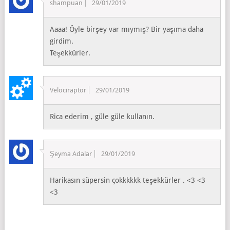
shampuan
29/01/2019
Aaaa! Öyle birşey var mıymış? Bir yaşıma daha
girdim.
Teşekkürler.
Velociraptor
29/01/2019
Rica ederim , güle güle kullanın.
Şeyma Adalar
29/01/2019
Harikasın süpersin çokkkkkk teşekkürler . <3 <3
<3