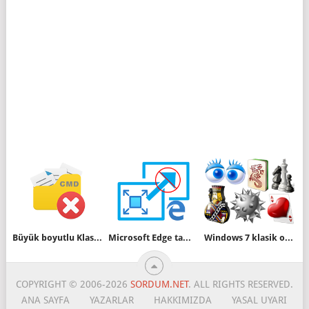
Büyük boyutlu Klasörleri silmede en hızlı yöntem
Microsoft Edge tam ekran modunda açılmasın
Windows 7 klasik oyunlarını Windows 10 da oynayın
COPYRIGHT © 2006-2026
SORDUM.NET
. ALL RIGHTS RESERVED.
ANA SAYFA
YAZARLAR
HAKKIMIZDA
YASAL UYARI