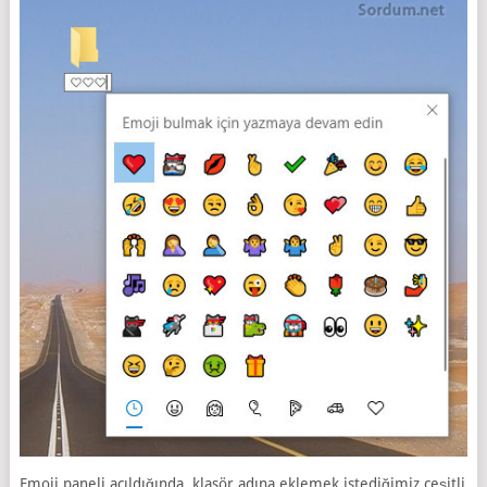
Emoji paneli açıldığında, klasör adına eklemek istediğimiz çeşitli